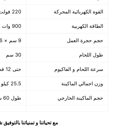
القوة الكهربائية المحركة
220 فولت
الطاقة الكهربية
900 وات +800 واط لحام
حجم حجرة العمل
9 سم × 36 سم × 32 سم
طول اللحام
30 سم
سرعة اللحام و الفاكيوم
حتى 12 قطعة بالدقيقة اى 720 بالساعة او حسب حجم القطعة
وزن اجمالي الماكينة
25.5 كيلو
حجم الماكينة الخارجي
طول 60 سم × عرض 56 سم × ارتفاع 60 سم
مع تحياتنا و تمنياتنا بالتوف