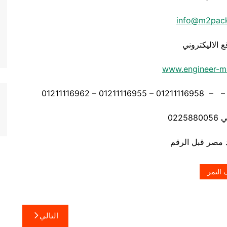
info@m2pac
ع الاليكتروني
www.engineer-m
0225
 التمر
التالي