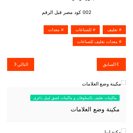
002 كود مصر قبل الرقم
تغليف
للصناعات
معدات
معدات تغليف للصناعات
تصفّح
السابق
التالي
المقالات
ماكينات تغليف بالسلوفان و ماكينات لصق ليبل دائرى
مكينة وضع العلامات