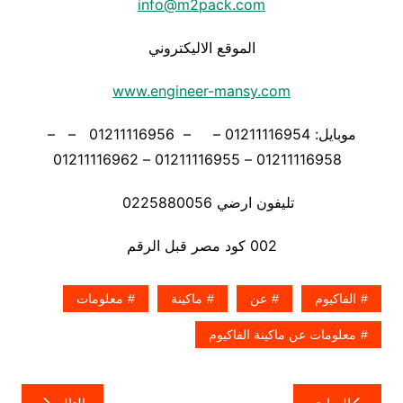
info@m2pack.com
الموقع الاليكتروني
www.engineer-mansy.com
موبايل: 01211116954 – – 01211116956 – –
01211116958 – 01211116955 – 01211116962
تليفون ارضي 0225880056
002 كود مصر قبل الرقم
الفاكيوم
عن
ماكينة
معلومات
معلومات عن ماكينة الفاكيوم
تصفّح