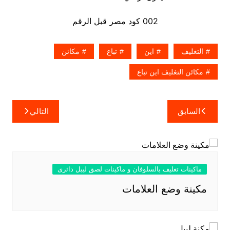
002 كود مصر قبل الرقم
التغليف
اين
تباع
مكائن
مكائن التغليف اين تباع
تصفّح
السابق
التالي
المقالات
ماكينات تغليف بالسلوفان و ماكينات لصق ليبل دائرى
مكينة وضع العلامات