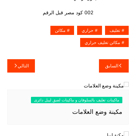
002 كود مصر قبل الرقم
تغليف
حراري
مكائن
مكائن تغليف حراري
تصفّح
السابق
التالي
المقالات
ماكينات تغليف بالسلوفان و ماكينات لصق ليبل دائرى
مكينة وضع العلامات