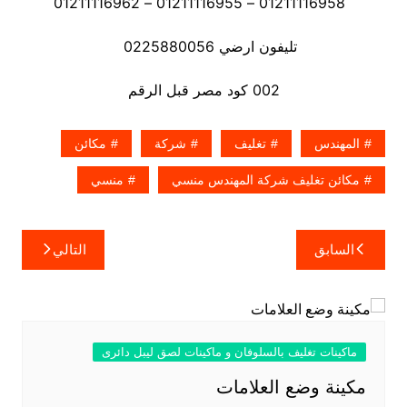
01211116958 – 01211116955 – 01211116962
تليفون ارضي 0225880056
002 كود مصر قبل الرقم
المهندس
تغليف
شركة
مكائن
مكائن تغليف شركة المهندس منسي
منسي
تصفّح
السابق
التالي
المقالات
ماكينات تغليف بالسلوفان و ماكينات لصق ليبل دائرى
مكينة وضع العلامات