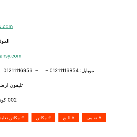
k.com
الموق
ansy.com
موبايل: 01211116954 – – 01211116956 – – 01211116958 – 01211116955 – 01211116962
تليفون ارضي 880056
002 كود مصر قبل الرقم
تغليف
للبيع
مكائن
مكائن تغليف