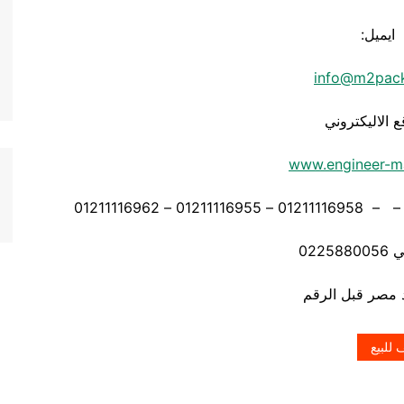
ايميل:
info@m2pac
ع الاليكتروني
www.engineer-m
0225
 للبيع