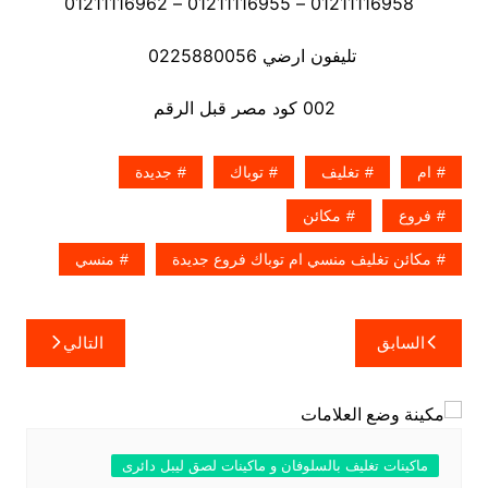
01211116958 – 01211116955 – 01211116962
تليفون ارضي 0225880056
002 كود مصر قبل الرقم
ام
تغليف
توباك
جديدة
فروع
مكائن
مكائن تغليف منسي ام توباك فروع جديدة
منسي
تصفّح
السابق
التالي
المقالات
ماكينات تغليف بالسلوفان و ماكينات لصق ليبل دائرى