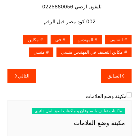
تليفون ارضي 0225880056
002 كود مصر قبل الرقم
التغليف
المهندس
في
مكاين
مكاين التغليف في المهندس منسي
منسي
تصفّح
السابق
التالي
المقالات
ماكينات تغليف بالسلوفان و ماكينات لصق ليبل دائرى
مكينة وضع العلامات