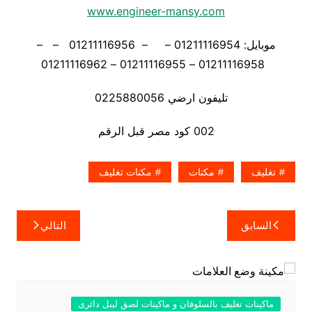
www.engineer-mansy.com
موبايل: 01211116954 – – 01211116956 – –
01211116958 – 01211116955 – 01211116962
تليفون ارضي 0225880056
002 كود مصر قبل الرقم
تغليف
مكنات
مكنات تغليف
تصفّح
السابق
التالي
المقالات
ماكينات تغليف بالسلوفان و ماكينات لصق ليبل دائرى