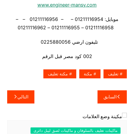
www.engineer-mansy.com
موبايل: 01211116954 – – 01211116956 – –
01211116958 – 01211116955 – 01211116962
تليفون ارضي 0225880056
002 كود مصر قبل الرقم
تغليف
مكنة
مكنة تغليف
تصفّح
السابق
التالي
المقالات
ماكينات تغليف بالسلوفان و ماكينات لصق ليبل دائرى