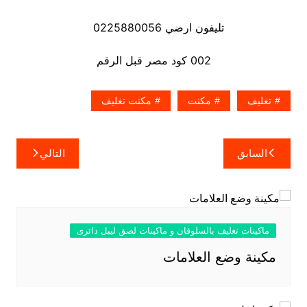
تليفون ارضي 0225880056
002 كود مصر قبل الرقم
تغليف
مكنت
مكنت تغليف
تصفّح
السابق
التالي
المقالات
ماكينات تغليف بالسلوفان و ماكينات لصق ليبل دائرى
مكينة وضع العلامات