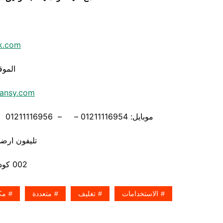
k.com
الموق
ansy.com
موبايل: 01211116954 – – 01211116956 – – 01211116958 – 01211116955 – 01211116962
تليفون ارضي 880056
002 كود مصر قبل الرقم
الاستخدامات
تغليف
متعددة
مك