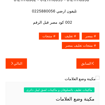
تليفون ارضي 0225880056
002 كود مصر قبل الرقم
بمصر
تغليف
منتجات
منتجات تغليف بمصر
تصفّح
السابق
التالي
المقالات
ماكينات تغليف بالسلوفان و ماكينات لصق ليبل دائرى
مكينة وضع العلامات