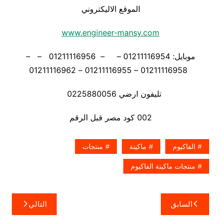
الموقع الاليكتروني
www.engineer-mansy.com
موبايل: 01211116954 – – 01211116956 – –
01211116958 – 01211116955 – 01211116962
تليفون ارضي 0225880056
002 كود مصر قبل الرقم
الفاكيوم
ماكينة
منتجات
منتجات ماكينة الفاكيوم
تصفّح
السابق
التالي
المقالات