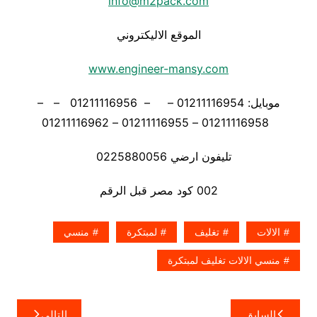
info@m2pack.com
الموقع الاليكتروني
www.engineer-mansy.com
موبايل: 01211116954 – – 01211116956 – –
01211116958 – 01211116955 – 01211116962
تليفون ارضي 0225880056
002 كود مصر قبل الرقم
الالات
تغليف
لمبتكرة
منسي
منسي اﻻﻻت تغليف لمبتكرة
تصفّح
السابق
التالي