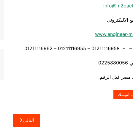
info@m2pac
ع الاليكتروني
www.engineer-m
0225
 اتومتك
التالي