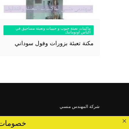
ماكينات تعبئة حبوب و حبيبات وتعبئة مساحيق في
اكياس اوتوماتيك
مكنة تعبئة بزورات وفول سوداني
شركة المهندس منسي
خصومات تصل الى 40 %... ق