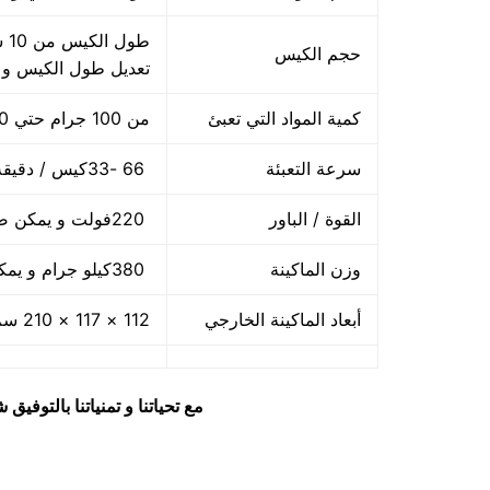
حجم الكيس
تعديل طول الكيس و
كمية المواد التي تعبئ
من 100 جرام حتي 1000 جرام واحد كيلو
سرعة التعبئة
66 -33كيس / دقيقة و لمادة التغليف اعتبار في السرعه
القوة / الباور
220فولت و يمكن ضبط الفولت حسب الكهرباء المتاحه 2.5 كيلو وات
وزن الماكينة
380كيلو جرام و يمكن فك الماكينة و تركيبها في اي مكان
أبعاد الماكينة الخارجي
112 × 117 × 210 سم و يمكن فك الماكينة و تركيبها في اي مكان
مع تحياتنا و تمنياتنا بالتوف