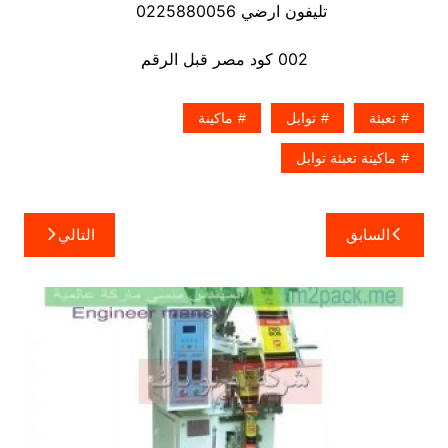
تليفون ارضي 0225880056
002 كود مصر قبل الرقم
تعبئة
توابل
ماكينة
ماكينة تعبئة توابل
تصفّح
السابق
التالي
المقالات