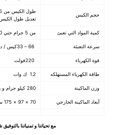
حجم الكيس
تعديل طول الكيس
كمية المواد التي تعبئ
من 5 جرام حتي 250 جرام و يمكن تعديله حتي 500 جرام
سرعة التعبئة
66 – 33كيس / دقيقة و لمادة التغليف اعتبار في السرعه
قوة الكهرباء
220فولت
طاقة الكهرباء المستهلكه
1.2 ك وات
وزن الماكينة
280 كيلو جرام و يمكن فك الماكينة و تركيبها في اي مكان
أبعاد الماكينة الخارجي
70 × 97 × 175 سم و يمكن فك الماكينة و تركيبها في اي مكان
مع تحياتنا و تمنياتنا بالتوف