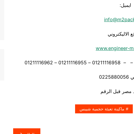
ايميل:
info@m2pac
ع الاليكتروني
www.engineer-m
0225
ماكينة تعبئة حجمية شيبس