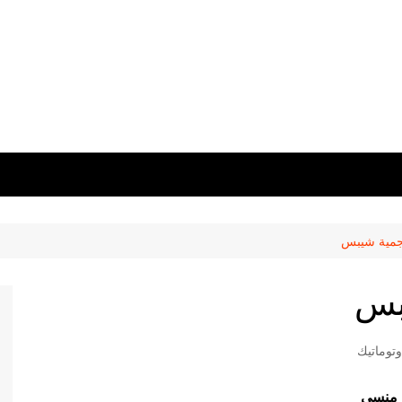
حجمية شيبس
يبس
توماتيك
منسي