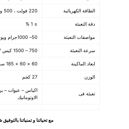
الطاقة الكهربائية
220 فولت ، 500 وات
دقة التعبئة
± 1 %
مواصفات التعبئة
50– 1000جرام ويوجد اوزان اخري حتى 5 كجم
سرعة التعبئة
750 – 1500 كيس / الساعه حسب سرعة العامل
ابعاد الماكينة
60 × 60 × 185 سم
الوزن
27 كجم
اكياس – عبوات – بر
تعبئة فى
الاوتوماتيك
مع تحياتنا و تمنياتنا بالتوف