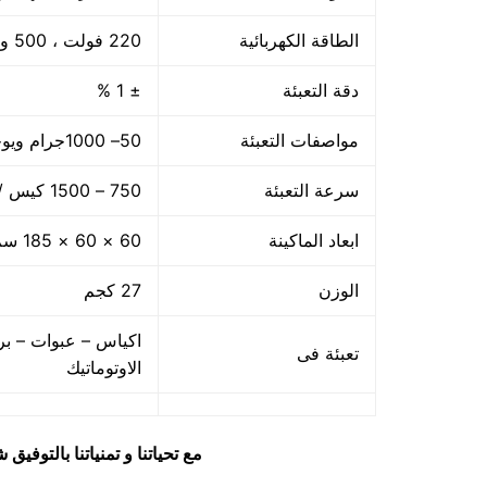
الطاقة الكهربائية
220 فولت ، 500 وات
دقة التعبئة
± 1 %
مواصفات التعبئة
50– 1000جرام ويوجد اوزان اخري حتى 5 كجم
سرعة التعبئة
750 – 1500 كيس / الساعه حسب سرعة العامل
ابعاد الماكينة
60 × 60 × 185 سم
الوزن
27 كجم
اكياس – عبوات – بر
تعبئة فى
الاوتوماتيك
مع تحياتنا و تمنياتنا بالتوف