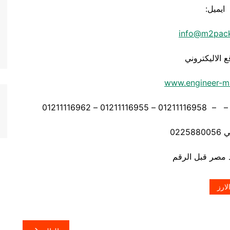
ايميل:
info@m2pac
ع الاليكتروني
www.engineer-m
0225
لارز