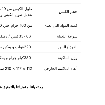
حجم الكيس
تعديل طول الكيس و
كمية المواد التي تعبئ
من 100 جرام حتي 1000 جرام واحد كيلو
سرعة التعبئة
66 -33كيس / دقيقة و لمادة التغليف اعتبار في السرعه
القوة / الباور
220فولت و يمكن ضبط الفولت حسب الكهرباء المتاحه 2.5 كيلو وات
وزن الماكينة
380كيلو جرام و يمكن فك الماكينة و تركيبها في اي مكان
أبعاد الماكينة الخارجي
112 × 117 × 210 سم و يمكن فك الماكينة و تركيبها في اي مكان
مع تحياتنا و تمنياتنا بالتوف