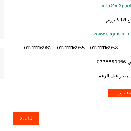
info@m2pac
ع الاليكتروني
www.engineer-m
0225
ئة بزورات
التالي