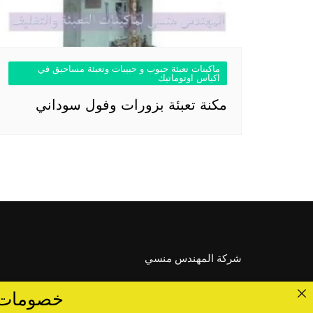
ماكينات تعبئة حبوب و حبيبات وتعبئة مساحيق في
اكياس اوتوماتيك
مكنة تعبئة بزورات وفول سوداني
شركة المهندس منسي
خصومات تصل الى 40 %... ق