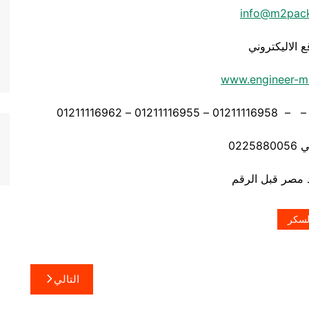
info@m2pac
ع الاليكتروني
www.engineer-m
0225
السكر
التالي