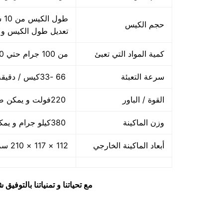
حجم الكيس
تعديل طول الكيس و
كمية المواد التي تعبئ
من 100 جرام حتي 1000 جرام واحد كيلو
سرعة التعبئة
66 -33كيس / دقيقة و لمادة التغليف اعتبار في السرعه
القوة / الباور
220فولت و يمكن ضبط الفولت حسب الكهرباء المتاحه 2.5 كيلو وات
وزن الماكينة
380كيلو جرام و يمكن فك الماكينة و تركيبها في اي مكان
أبعاد الماكينة الخارجي
112 × 117 × 210 سم و يمكن فك الماكينة و تركيبها في اي مكان
مع تحياتنا و تمنياتنا بالتوف