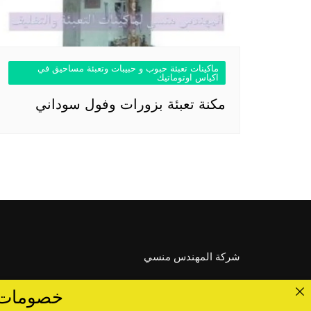
ماكينات تعبئة حبوب و حبيبات وتعبئة مساحيق في
اكياس اوتوماتيك
مكنة تعبئة بزورات وفول سوداني
شركة المهندس منسي
خصومات تصل الى 40 %... ق