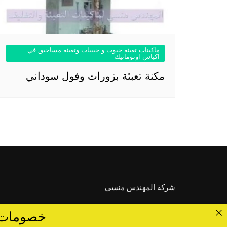
ماكينات تعبئة حبوب و حبيبات وتعبئة مساحيق في
اكياس اوتوماتيك
مكنة تعبئة بزورات وفول سوداني
شركة المهندس منسي
خصومات تصل الى 40 %... ق