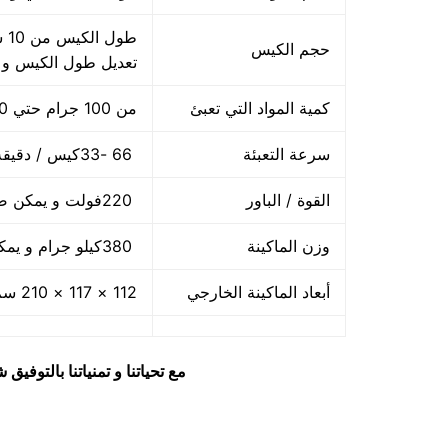
حجم الكيس
تعديل طول الكيس و
كمية المواد التي تعبئ
من 100 جرام حتي 1000 جرام واحد كيلو
سرعة التعبئة
66 -33كيس / دقيقة و لمادة التغليف اعتبار في السرعه
القوة / الباور
220فولت و يمكن ضبط الفولت حسب الكهرباء المتاحه 2.5 كيلو وات
وزن الماكينة
380كيلو جرام و يمكن فك الماكينة و تركيبها في اي مكان
أبعاد الماكينة الخارجي
112 × 117 × 210 سم و يمكن فك الماكينة و تركيبها في اي مكان
مع تحياتنا و تمنياتنا بالتوف