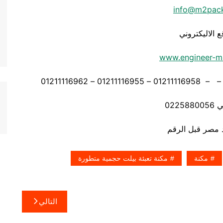
info@m2pac
ع الاليكتروني
www.engineer-m
0225
مكنة
مكنة تعبئة بيلت حجمية متطورة
التالي