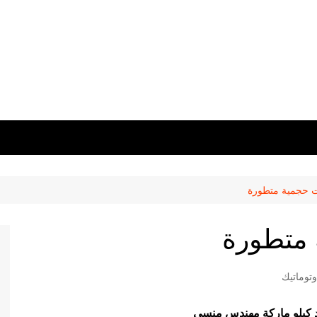
لت حجمية متطورة
 متطورة
توماتيك