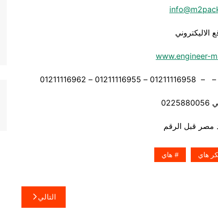
info@m2pac
ع الاليكتروني
www.engineer-m
0225
كر هاي
هاي
التالي