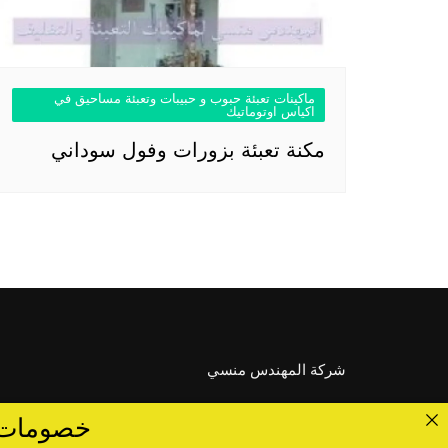
ماكينات تعبئة حبوب و حبيبات وتعبئة مساحيق في
اكياس اوتوماتيك
مكنة تعبئة بزورات وفول سوداني
شركة المهندس منسي
خصومات تصل الى 40 %... ق