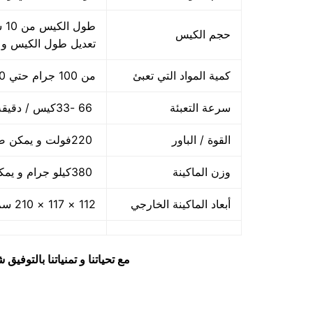
حجم الكيس
تعديل طول الكيس و
كمية المواد التي تعبئ
من 100 جرام حتي 1000 جرام واحد كيلو
سرعة التعبئة
66 -33كيس / دقيقة و لمادة التغليف اعتبار في السرعه
القوة / الباور
220فولت و يمكن ضبط الفولت حسب الكهرباء المتاحه 2.5 كيلو وات
وزن الماكينة
380كيلو جرام و يمكن فك الماكينة و تركيبها في اي مكان
أبعاد الماكينة الخارجي
112 × 117 × 210 سم و يمكن فك الماكينة و تركيبها في اي مكان
مع تحياتنا و تمنياتنا بالتوف