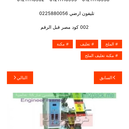
تليفون ارضي 0225880056
002 كود مصر قبل الرقم
الملح
تغليف
مكنة
مكنة تغليف الملح
تصفّح
السابق
التالي
المقالات