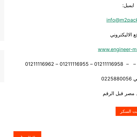
ايميل:
info@m2pac
ع الاليكتروني
www.engineer-m
0225
ت السكر