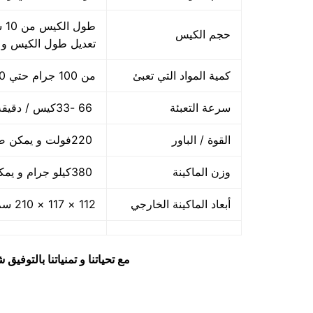
حجم الكيس
تعديل طول الكيس و
كمية المواد التي تعبئ
من 100 جرام حتي 1000 جرام واحد كيلو
سرعة التعبئة
66 -33كيس / دقيقة و لمادة التغليف اعتبار في السرعه
القوة / الباور
220فولت و يمكن ضبط الفولت حسب الكهرباء المتاحه 2.5 كيلو وات
وزن الماكينة
380كيلو جرام و يمكن فك الماكينة و تركيبها في اي مكان
أبعاد الماكينة الخارجي
112 × 117 × 210 سم و يمكن فك الماكينة و تركيبها في اي مكان
مع تحياتنا و تمنياتنا بالتوف