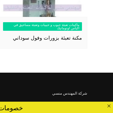
ماكينات تعبئة حبوب و حبيبات وتعبئة مساحيق في
اكياس اوتوماتيك
مكنة تعبئة بزورات وفول سوداني
شركة المهندس منسي
خصومات تصل الى 40 %... ق