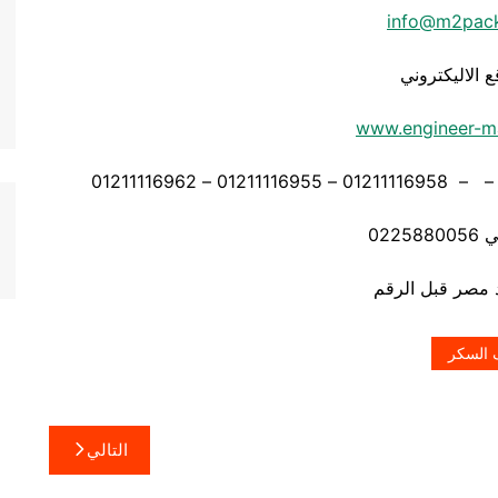
info@m2pac
ع الاليكتروني
www.engineer-m
0225
 السكر
التالي