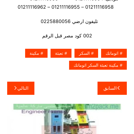
01211116958 – 01211116955 – 01211116962
تليفون ارضي 0225880056
002 كود مصر قبل الرقم
اتوماتك
السكر
تعبئة
مكينة
مكينة تعبئة السكر اتوماتك
تصفّح
السابق
التالي
المقالات