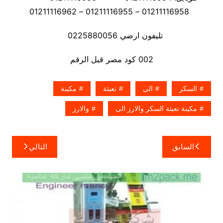
01211116958 – 01211116955 – 01211116962
تليفون ارضي 0225880056
002 كود مصر قبل الرقم
السكر
الى
تعبئة
مكينة
مكينة تعبئة السكر والارز الى
والارز
تصفّح
السابق
التالي
المقالات