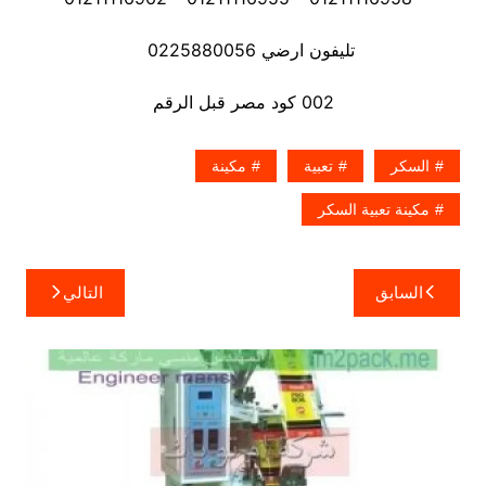
تليفون ارضي 0225880056
002 كود مصر قبل الرقم
السكر
تعبية
مكينة
مكينة تعبية السكر
تصفّح
السابق
التالي
المقالات