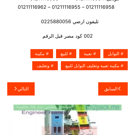
01211116958 – 01211116955 – 01211116962
تليفون ارضي 0225880056
002 كود مصر قبل الرقم
التوابل
تعبية
للبيع
مكينة
مكينة تعبية وتغليف التوابل للبيع
وتغليف
تصفّح
السابق
التالي
المقالات