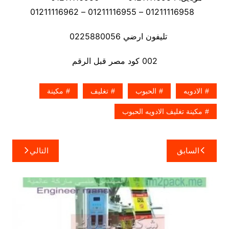
01211116958 – 01211116955 – 01211116962
تليفون ارضي 0225880056
002 كود مصر قبل الرقم
الادويه
الحبوب
تغليف
مكينة
مكينة تغليف الادويه الحبوب
تصفّح
السابق
التالي
المقالات