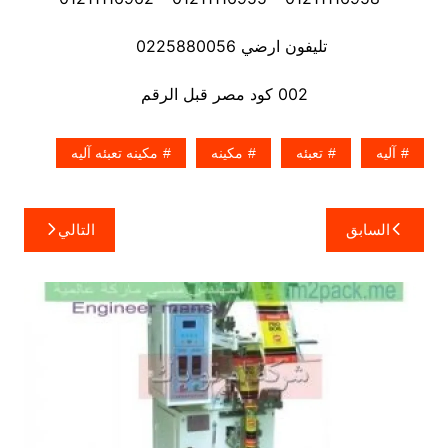
تليفون ارضي 0225880056
002 كود مصر قبل الرقم
آليه
تعبئه
مكينه
مكينه تعبئه آليه
تصفّح
السابق
التالي
المقالات