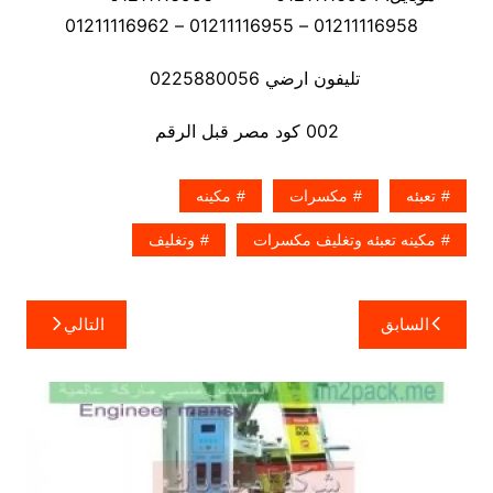
01211116958 – 01211116955 – 01211116962
تليفون ارضي 0225880056
002 كود مصر قبل الرقم
تعبئه
مكسرات
مكينه
مكينه تعبئه وتغليف مكسرات
وتغليف
تصفّح
السابق
التالي
المقالات