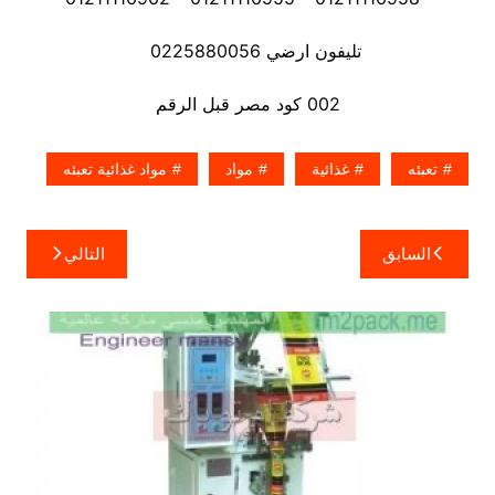
تليفون ارضي 0225880056
002 كود مصر قبل الرقم
تعبئه
غذائية
مواد
مواد غذائية تعبئه
تصفّح
السابق
التالي
المقالات