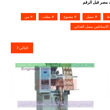
ط
ستيل
مصنوع
مقلب
من
لاستانلس ستيل الغذائي
التالي