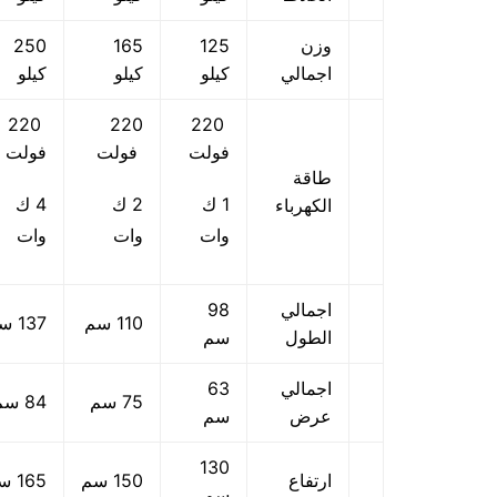
وزن
125
165
250
اجمالي
كيلو
كيلو
كيلو
220
220
220
فولت
فولت
فولت
طاقة
1 ك
2 ك
4 ك
الكهرباء
وات
وات
وات
اجمالي
98
110 سم
137 سم
الطول
سم
اجمالي
63
75 سم
84 سم
عرض
سم
130
ارتفاع
150 سم
165 سم
سم