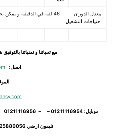
معدل الدوران 46 لفه في الدقيقة
احتياجات التشغيل
مع تحياتنا و تمنياتنا بالتوف
ايميل:
om
الموق
ansy.com
موبايل: 01211116954 – – 01211116956 – – 01211116958 – 01211116955 – 01211116962
تليفون ارضي 0225880056 فاكس ارضي