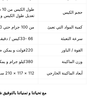
حجم الكيس
تعديل طول الكيس و
كمية المواد التي تعبئ
من 100 جرام حتي 1000 جرام واحد كيلو
سرعة التعبئة
66 -33كيس / دقيقة و لمادة التغليف اعتبار في السرعه
القوة / الباور
220فولت و يمكن ضبط الفولت حسب الكهرباء المتاحه 2.5 كيلو وات
وزن الماكينة
380كيلو جرام و يمكن فك الماكينة و تركيبها في اي مكان
أبعاد الماكينة الخارجي
112 × 117 × 210 سم و يمكن فك الماكينة و تركيبها في اي مكان
مع تحياتنا و تمنياتنا بالتوف