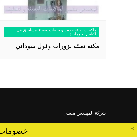
ماكينات تعبئة حبوب و حبيبات وتعبئة مساحيق في
اكياس اوتوماتيك
مكنة تعبئة بزورات وفول سوداني
شركة المهندس منسي
خصومات تصل الى 40 %... ق