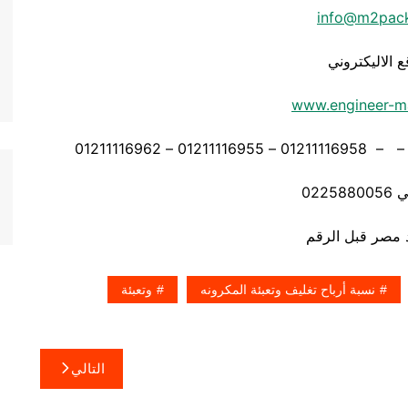
info@m2pac
ع الاليكتروني
www.engineer-m
0225
نسبة أرباح تغليف وتعبئة المكرونه
وتعبئة
التالي