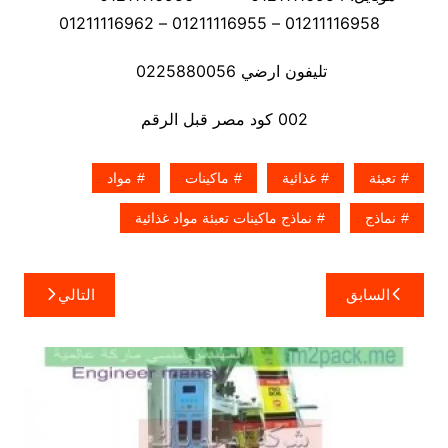
01211116958 – 01211116955 – 01211116962
تليفون ارضي 0225880056
002 كود مصر قبل الرقم
تعبئة
غذائية
ماكينات
مواد
نماذج
نماذج ماكينات تعبئة مواد غذائية
تصفّح
السابق
التالي
المقالات