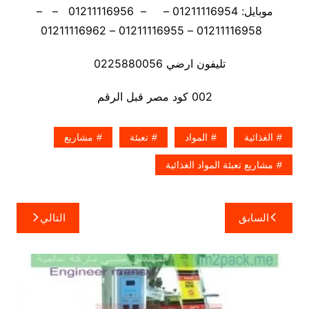
موبايل: 01211116954 – – 01211116956 – –
01211116958 – 01211116955 – 01211116962
تليفون ارضي 0225880056
002 كود مصر قبل الرقم
الغذائية
المواد
تعبئة
مشاريع
مشاريع تعبئة المواد الغذائية
تصفّح
السابق
التالي
المقالات