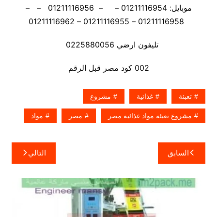
موبايل: 01211116954 – – 01211116956 – –
01211116958 – 01211116955 – 01211116962
تليفون ارضي 0225880056
002 كود مصر قبل الرقم
تعبئة
غذائية
مشروع
مشروع تعبئة مواد غذائية مصر
مصر
مواد
تصفّح
السابق
التالي
المقالات