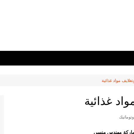
غلايف مواد غذائية
واد غذائية
توماتيك
مهندس منسي