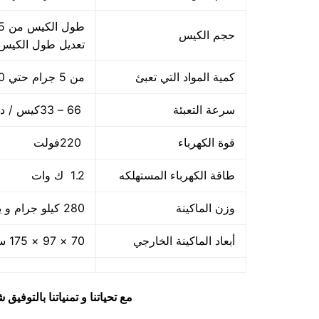
حجم الكيس
تعديل طول الكيس
كمية المواد التي تعبئ
من 5 جرام حتي 250 جرام و يمكن تعديله حتي 500 جرام
سرعة التعبئة
66 – 33كيس / دقيقة و لمادة التغليف اعتبار في السرعه
قوة الكهرباء
220فولت
طاقة الكهرباء المستهلكه
1.2 ك وات
وزن الماكينة
280 كيلو جرام و يمكن فك الماكينة و تركيبها في اي مكان
أبعاد الماكينة الخارجي
70 × 97 × 175 سم و يمكن فك الماكينة و تركيبها في اي مكان
مع تحياتنا و تمنياتنا بالتوف