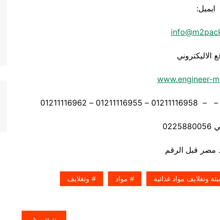
ايميل:
info@m2pac
ع الاليكتروني
www.engineer-m
0225
ئة وتغلايف مواد غذائية
مواد
وتغلايف