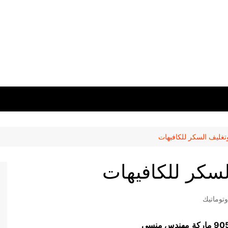
تغليف السكر للكافيهات
لسكر للكافيهات
توماتيك
مهندس منسي