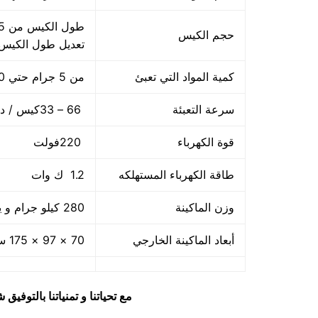
حجم الكيس
تعديل طول الكيس
كمية المواد التي تعبئ
من 5 جرام حتي 250 جرام و يمكن تعديله حتي 500 جرام
سرعة التعبئة
66 – 33كيس / دقيقة و لمادة التغليف اعتبار في السرعه
قوة الكهرباء
220فولت
طاقة الكهرباء المستهلكه
1.2 ك وات
وزن الماكينة
280 كيلو جرام و يمكن فك الماكينة و تركيبها في اي مكان
أبعاد الماكينة الخارجي
70 × 97 × 175 سم و يمكن فك الماكينة و تركيبها في اي مكان
مع تحياتنا و تمنياتنا بالتوف