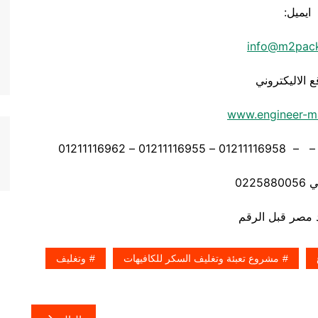
ايميل:
info@m2pac
ع الاليكتروني
www.engineer-m
0225
مشروع تعبئة وتغليف السكر للكافيهات
وتغليف