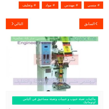
منسي
مهندس
مواد
وتغليف
تصفّح
السابق
التالي
المقالات
ماكينات تعبئة حبوب و حبيبات وتعبئة مساحيق في اكياس
اوتوماتيك