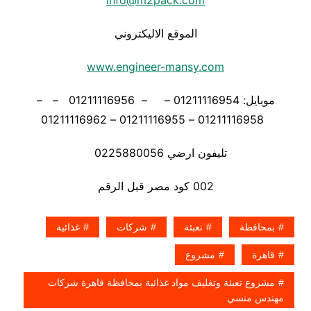
info@m2pack.com
الموقع الاليكتروني
www.engineer-mansy.com
موبايل: 01211116954 – – 01211116956 – –
01211116958 – 01211116955 – 01211116962
تليفون ارضي 0225880056
002 كود مصر قبل الرقم
بمحافظة
تعبئة
شركات
غذائية
قاهرة
مشروع
مشروع تعبئة وتغليف مواد غذائية بمحافظة قاهرة شركات
مهندس منسي