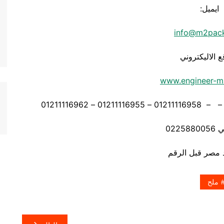
ايميل:
info@m2pac
ع الاليكتروني
www.engineer-m
0225
ملح