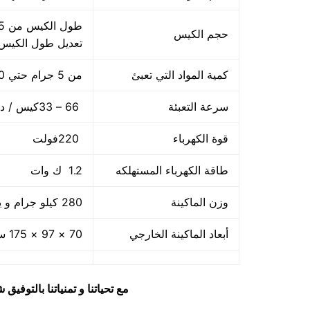
حجم الكيس
تعديل طول الكيس
كمية المواد التي تعبئ
من 5 جرام حتي 250 جرام و يمكن تعديله حتي 500 جرام
سرعة التعبئة
66 – 33كيس / دقيقة و لمادة التغليف اعتبار في السرعه
قوة الكهرباء
220فولت
طاقة الكهرباء المستهلكه
1.2 ك وات
وزن الماكينة
280 كيلو جرام و يمكن فك الماكينة و تركيبها في اي مكان
أبعاد الماكينة الخارجي
70 × 97 × 175 سم و يمكن فك الماكينة و تركيبها في اي مكان
مع تحياتنا و تمنياتنا بالتوف