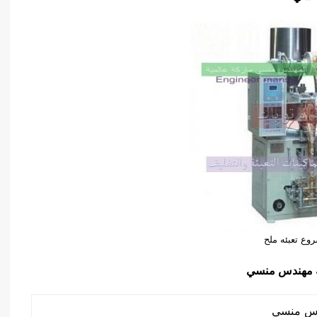
وع تعبئه ملح