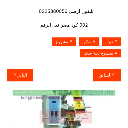
تليفون ارضي 0225880056
002 كود مصر قبل الرقم
تعبة
سكر
مشروع
مشروع تعبة سكر
تصفّح
السابق
التالي
المقالات