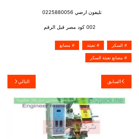
تليفون ارضي 0225880056
002 كود مصر قبل الرقم
السكر
تعبئة
مصانع
مصانع تعبئة السكر
تصفّح
السابق
التالي
المقالات