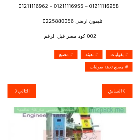
01211116958 – 01211116955 – 01211116962
تليفون ارضي 0225880056
002 كود مصر قبل الرقم
بقوليات
تعبئة
مصنع
مصنع تعبئة بقوليات
تصفّح
السابق
التالي
المقالات