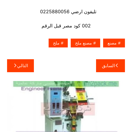
تليفون ارضي 0225880056
002 كود مصر قبل الرقم
مصنع
مصنع ملح
ملح
تصفّح
السابق
التالي
المقالات