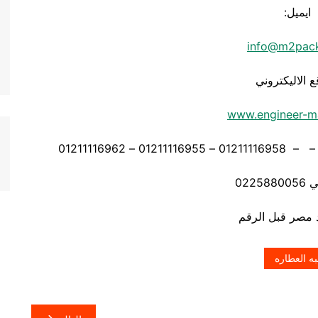
ايميل:
info@m2pac
ع الاليكتروني
www.engineer-m
0225
ه العطاره