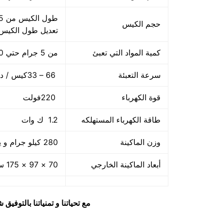
حجم الكيس
تعديل طول الكيس
كمية المواد التي تعبئ
من 5 جرام حتي 250 جرام و يمكن تعديله حتي 500 جرام
سرعة التعبئة
66 – 33كيس / دقيقة و لمادة التغليف اعتبار في السرعه
قوة الكهرباء
220فولت
طاقة الكهرباء المستهلكه
1.2 ك وات
وزن الماكينة
280 كيلو جرام و يمكن فك الماكينة و تركيبها في اي مكان
أبعاد الماكينة الخارجي
70 × 97 × 175 سم و يمكن فك الماكينة و تركيبها في اي مكان
مع تحياتنا و تمنياتنا بالتوف